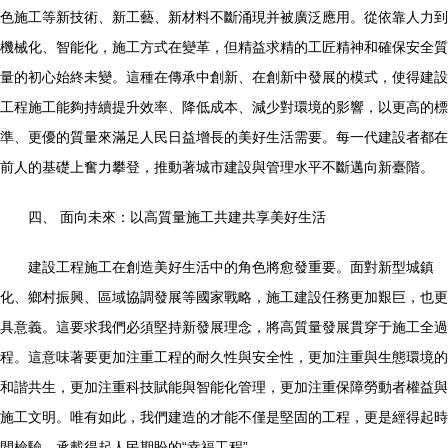
色施工等新技術、新工藝、新材料不斷涌現并被廣泛應用。從依靠人力到
機械化、智能化，施工方式在變革，但精益求精的工匠精神和確保安全質
量的初心始終未變。這種在傳承中創新、在創新中發展的模式，使得建設
工程施工能夠持續提升效率、降低成本、減少對環境的影響，以更高的標
準、更優的質量來滿足人民日益增長的美好生活需要。每一代建設者都在
前人的基礎上奮力攀登，推動著城市建設與管理水平不斷邁向新臺階。
四、 面向未來：以高質量施工共建共享美好生活
建設工程施工在創造美好生活中的角色將愈發重要。面對新型城鎮
化、鄉村振興、區域協調發展等國家戰略，施工建設任務更加艱巨，也更
具意義。這要求我們必須堅持新發展理念，將高質量發展貫穿于施工全過
程。這意味著要更加注重工程的耐久性與安全性，更加注重與生態環境的
和諧共生，更加注重科技賦能與智能化管理，更加注重保障勞動者權益與
施工文明。唯有如此，我們建造的才能不僅是堅固的工程，更是經得起時
間檢驗、承載得起人民期盼的“幸福工程”。