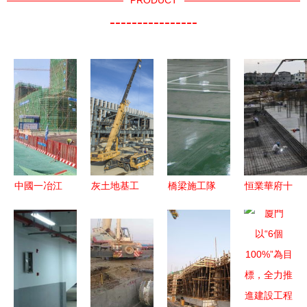
PRODUCT
----------------
中國一冶江
灰土地基工
橋梁施工隊
恒業華府十
夏大橋項目
程施工作業
報價與廠家
月施工進程
榮膺武漢
的條件與要
選擇 建設
5、6號樓順
市“文明施
求
工程施工的
利建至第七
工較好工
核心考量
層
地”稱號