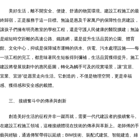
美好生活，離不開安全、便捷、舒適的物質環境。建設工程施工的最
終歸宿，正是服務于這一目標。無論是惠及千家萬戶的保障性住房建設，
讓孩子們擁有明亮教室的學校工程，還是守護人民健康的醫院擴建；無論
是縮短時空距離的高速公路、鐵路網，還是提升生活品質的公園、體育
館、文化中心，抑或是保障城市運轉的供水、供電、污水處理設施——每
一項工程的完工，都意味著民生短板得到彌補，生活品質獲得提升。施工
建設將發展規劃中的惠民藍圖，轉化為觸手可及的現實場景，讓“宜居、
宜業、宜游”從愿景走向生活。它創造的，不僅是物理空間，更是幸福
感、獲得感和安全感的載體。
三、 接續奮斗中的傳承與創新
創造美好生活的征程并非一蹴而就，需要一代代建設者的接續奮斗。
在建設工程施工領域，這種接續體現在技術的傳承與革新上。老師傅的手
藝與經驗，通過傳幫帶得以延續；BIM技術、裝配式建筑、智能建造、綠