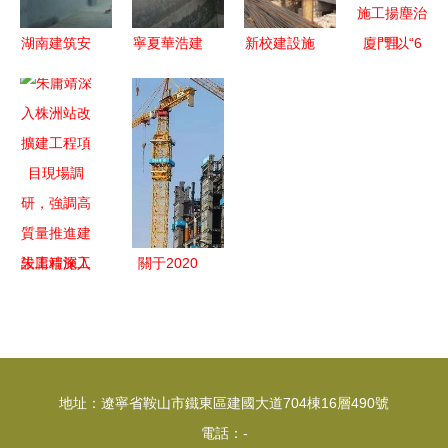
湖南建筑安
寧夏華浩建
新校建設施
廈門 以“6
裝工程承包
設 以卓越
工現場系列
個100%”為
聚焦建筑智
品質保障非
報道之一
目標，全力
能工程施工
開挖頂管施
基礎施工篇
推進建設工
與造價管理
工，鑄就建
程施工揚塵
的全產業鏈
設工程堅實
治理
實踐
根基
朱庸靖深入
關于2020
株洲站改擴
年度第一批
建工程項目
省級工程建
現場調研，
設工法公布
強調高質量
的通知及其
地址：遼寧省鞍山市鐵東區建國大道704棟16層490號
推進建設工
對建設工程
電話：-
程施工
施工的深遠