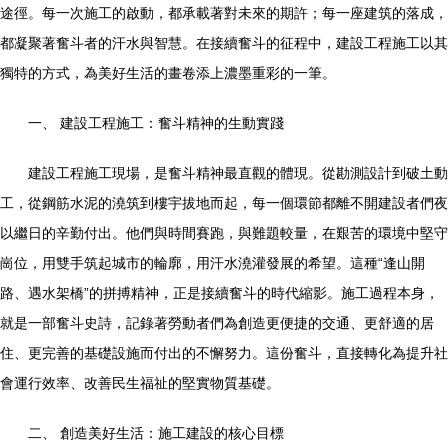
途徑。每一次施工的啟動，都承載著對未來的期許；每一座建筑的落成，
都凝聚著奮斗者的汗水與智慧。在接續奮斗的征程中，建設工程施工以其
獨特的方式，為美好生活的畫卷添上濃墨重彩的一筆。
一、 建設工程施工：奮斗精神的生動實踐
建設工程施工現場，是奮斗精神最直觀的體現。從勘測設計到破土動
工，從鋼筋水泥的澆筑到樓宇拔地而起，每一個環節都離不開建設者們夜
以繼日的辛勤付出。他們與時間賽跑，與難題較量，在艱苦的環境中堅守
崗位，用雙手筑起城市的輪廓，用汗水澆灌發展的希望。這種“逢山開
路、遇水架橋”的拼搏精神，正是接續奮斗的時代縮影。施工過程本身，
就是一部奮斗史詩，記錄著勞動者們為創造更便捷的交通、更舒適的居
住、更完善的基礎設施而付出的不懈努力。這份奮斗，直接轉化為提升社
會運行效率、改善民生福祉的堅實物質基礎。
二、 創造美好生活：施工建設的核心目標